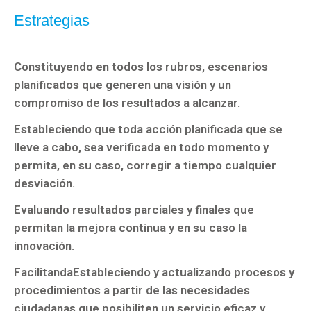
2026
Estrategias
OTROS
Constituyendo en todos los rubros, escenarios
INSTITUTO
planificados que generen una visión y un
MUNICIPAL
compromiso de los resultados a alcanzar.
DE
LA
Estableciendo que toda acción planificada que se
JUVENTUD
lleve a cabo, sea verificada en todo momento y
permita, en su caso, corregir a tiempo cualquier
INSTITUTO
desviación.
MUNICIPAL
DE
Evaluando resultados parciales y finales que
LAS
permitan la mejora continua y en su caso la
MUJERES
innovación.
FacilitandaEstableciendo y actualizando procesos y
procedimientos a partir de las necesidades
ciudadanas que posibiliten un servicio eficaz y