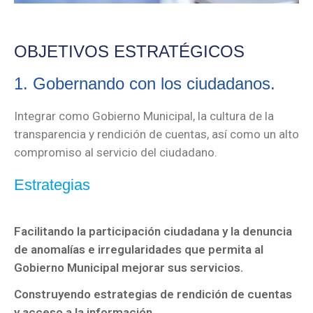
2024-
2027
OBJETIVOS ESTRATÉGICOS
INSPECTORES
PROTECCIÓN
1. Gobernando con los ciudadanos.
CIVIL
Integrar como Gobierno Municipal, la cultura de la
INSPECTORES
transparencia y rendición de cuentas, así como un alto
DESARROLLO
compromiso al servicio del ciudadano.
URBANO
Estrategias
FINANZAS
Y
TESORERÍA
Facilitando la participación ciudadana y la denuncia
de anomalías e irregularidades que permita al
RESULTADOS
Gobierno Municipal mejorar sus servicios.
DEL
PROGRAMA
Construyendo estrategias de rendición de cuentas
TECNOLOGÍA
y acceso a la información.