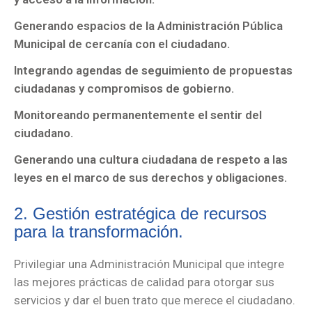
QUE
Generando espacios de la Administración Pública
TRANSFORMA
Municipal de cercanía con el ciudadano.
RESULTADOS
Integrando agendas de seguimiento de propuestas
DEL
ciudadanas y compromisos de gobierno.
PROGRAMA
NO
Monitoreando permanentemente el sentir del
ESTÁS
ciudadano.
SOLA
Generando una cultura ciudadana de respeto a las
AVISO
leyes en el marco de sus derechos y obligaciones.
DE
PRIVACIDAD
2. Gestión estratégica de recursos
para la transformación.
CONAC
2026
Privilegiar una Administración Municipal que integre
las mejores prácticas de calidad para otorgar sus
INFORMACIÓN
servicios y dar el buen trato que merece el ciudadano.
PÚBLICA