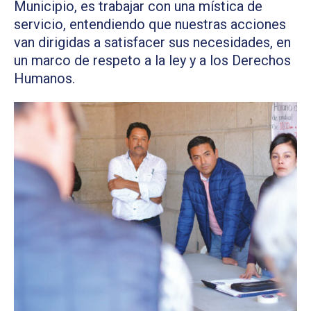
REGIDORES
Municipio, es trabajar con una mística de
servicio, entendiendo que nuestras acciones
JUAN
van dirigidas a satisfacer sus necesidades, en
ALBERTO
un marco de respeto a la ley y a los Derechos
NAVA
Humanos.
CRUZ
INSPECTORES
INFORMACIÓN
PÚBLICA
2025
CONAC
2025
PLAN
MUNICIPAL
DE
DESARROLLO