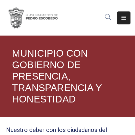
INICIO
MUNICIPIO
MUNICIPIO CON
TRÁMITES
Y
GOBIERNO DE
SERVICIOS
PRESENCIA,
TRANSPARENCIA
TRANSPARENCIA Y
NOTICIAS
HONESTIDAD
PREDIAL
SECRETARÍAS
Nuestro deber con los ciudadanos del