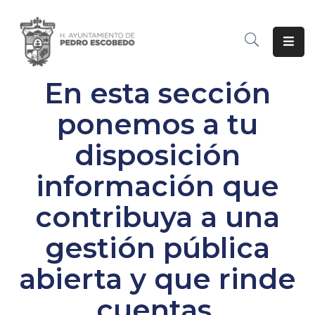
INICIO
En esta sección
MUNICIPIO
ponemos a tu
TRÁMITES
Y
disposición
SERVICIOS
información que
TRANSPARENCIA
contribuya a una
NOTICIAS
gestión pública
PREDIAL
abierta y que rinde
SECRETARÍAS
cuentas.